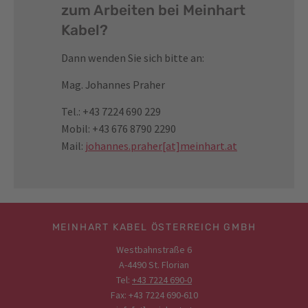
zum Arbeiten bei Meinhart
Kabel?
Dann wenden Sie sich bitte an:
Mag. Johannes Praher
Tel.: +43 7224 690 229
Mobil: +43 676 8790 2290
Mail:
johannes.praher[at]meinhart.at
MEINHART KABEL ÖSTERREICH GMBH
Westbahnstraße 6
A-4490 St. Florian
Tel:
+43 7224 690-0
Fax: +43 7224 690-610