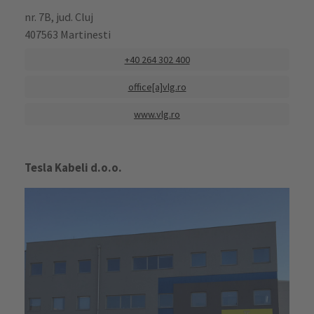
nr. 7B, jud. Cluj
407563 Martinesti
+40 264 302 400
office[a]vlg.ro
www.vlg.ro
Tesla Kabeli d.o.o.