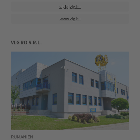
vlg[a]vlg.hu
www.vlg.hu
VLG RO S.R.L.
RUMÄNIEN