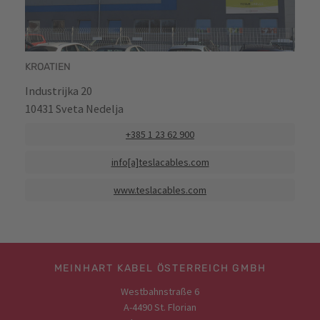
KROATIEN
Industrijka 20
10431 Sveta Nedelja
+385 1 23 62 900
info[a]teslacables.com
www.teslacables.com
MEINHART KABEL ÖSTERREICH GMBH
Westbahnstraße 6
A-4490 St. Florian