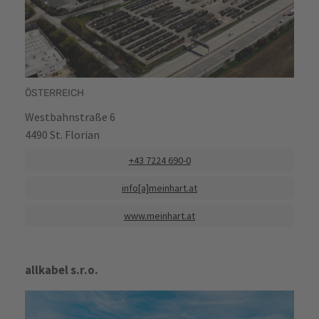
ÖSTERREICH
Westbahnstraße 6
4490 St. Florian
+43 7224 690-0
info[a]meinhart.at
www.meinhart.at
allkabel s.r.o.