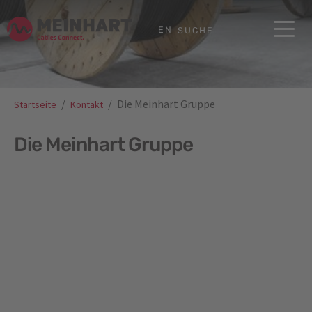
Skip to main content
Skip to page footer
EN
SUCHE
You are here:
Die Meinhart Gruppe
Startseite
Kontakt
Die Meinhart Gruppe