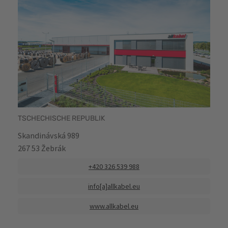
TSCHECHISCHE REPUBLIK
Skandinávská 989
267 53 Žebrák
+420 326 539 988
info[a]allkabel.eu
www.allkabel.eu