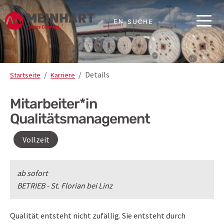
Skip to main content
Skip to page footer
EN
SUCHE
You are here:
Details
Startseite
Karriere
Mitarbeiter*in
Qualitätsmanagement
Vollzeit
ab sofort
BETRIEB - St. Florian bei Linz
Qualität entsteht nicht zufällig. Sie entsteht durch